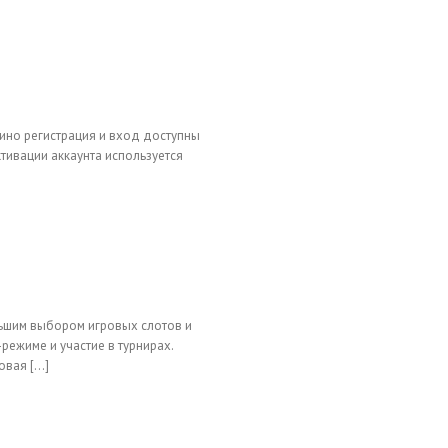
ино регистрация и вход доступны
тивации аккаунта используется
льшим выбором игровых слотов и
ежиме и участие в турнирах.
овая […]