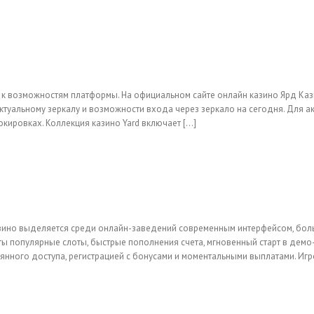
 к возможностям платформы. На официальном сайте онлайн казино Ярд Каз
туальному зеркалу и возможности входа через зеркало на сегодня. Для ак
кировках. Коллекция казино Yard включает […]
 казино выделяется среди онлайн-заведений современным интерфейсом, бо
 популярные слоты, быстрые пополнения счета, мгновенный старт в демо-р
янного доступа, регистрацией с бонусами и моментальными выплатами. Игр