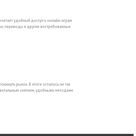
сочетает удобный доступ к онлайн-играм
ки, переводы и другие востребованные
окинуть рынок. В итоге осталось не так
оментальным снятием, удобными методами