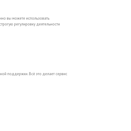
зино вы можете использовать
 строгую регулировку деятельности
ной поддержки. Всё это делает сервис